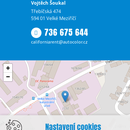
Vojtěch Šoukal
Třebíčská 474
594 01 Velké Meziříčí
736 675 644
californiarent@autocolor.cz
+
−
Nastavení cookies