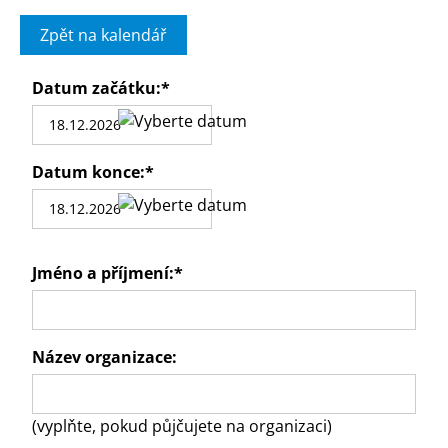
Zpět na kalendář
Datum začátku:
*
Datum konce:
*
Jméno a příjmení:
*
Název organizace:
(vyplňte, pokud půjčujete na organizaci)