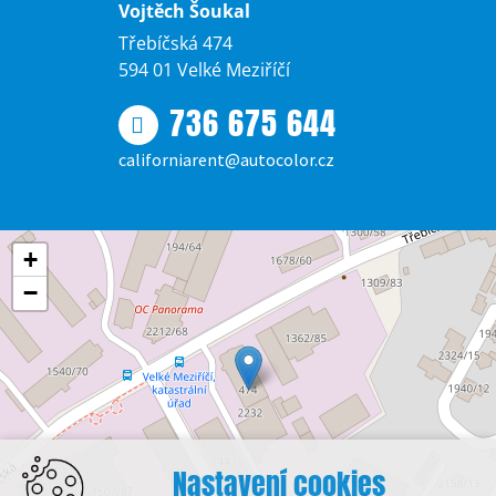
Vojtěch Šoukal
Třebíčská 474
594 01 Velké Meziříčí
736 675 644
californiarent@autocolor.cz
+
−
Nastavení cookies