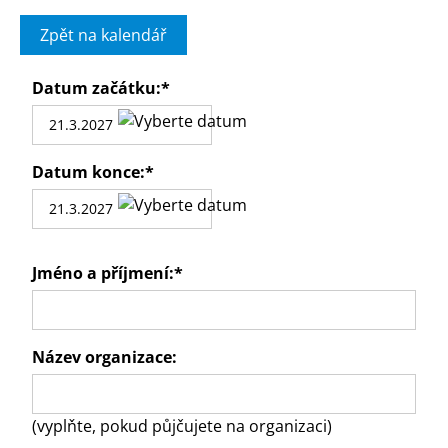
Zpět na kalendář
Datum začátku:
*
Datum konce:
*
Jméno a příjmení:
*
Název organizace:
(vyplňte, pokud půjčujete na organizaci)