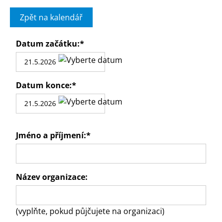
Zpět na kalendář
Datum začátku:
*
Datum konce:
*
Jméno a příjmení:
*
Název organizace:
(vyplňte, pokud půjčujete na organizaci)