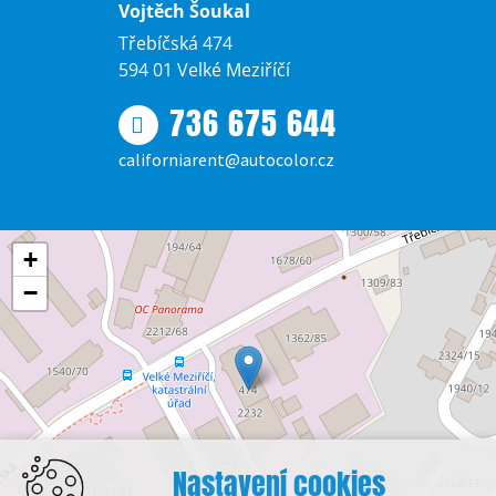
Vojtěch Šoukal
Třebíčská 474
594 01 Velké Meziříčí
736 675 644
californiarent@autocolor.cz
+
−
Nastavení cookies