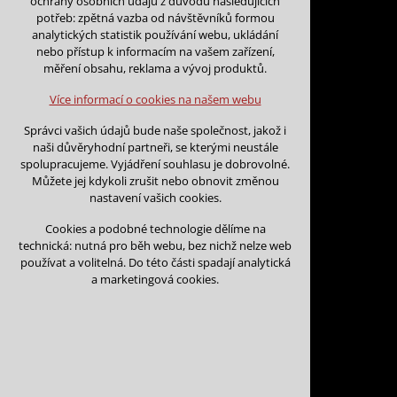
ochrany osobních údajů z důvodu následujících
nutná pro provozování webu
potřeb: zpětná vazba od návštěvníků formou
udržení kontextu stránek (session):
analytických statistik používání webu, ukládání
případná přihlášení, volby jazyka, apod.
nebo přístup k informacím na vašem zařízení,
Zpět na kalendář
měření obsahu, reklama a vývoj produktů.
Volitelná cookies
analytická pro anonymizované vyhodnocení
Více informací o cookies na našem webu
návštěvnosti
Datum začátku:
*
marketingová cookies (Google)
Správci vašich údajů bude naše společnost, jakož i
naši důvěryhodní partneři, se kterými neustále
Více informací o cookies na našem webu
spolupracujeme. Vyjádření souhlasu je dobrovolné.
Můžete jej kdykoli zrušit nebo obnovit změnou
Datum konce:
*
nastavení vašich cookies.
Přijmout všechny cookies
Cookies a podobné technologie dělíme na
technická: nutná pro běh webu, bez nichž nelze web
Odmítnout vše
používat a volitelná. Do této části spadají analytická
Jméno a příjmení:
*
a marketingová cookies.
Název organizace: