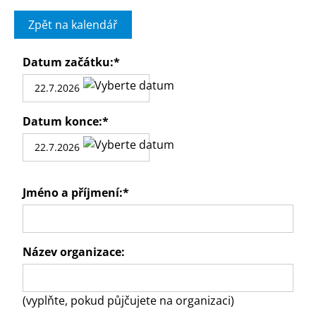
Zpět na kalendář
Datum začátku:
*
Datum konce:
*
Jméno a příjmení:
*
Název organizace:
(vyplňte, pokud půjčujete na organizaci)