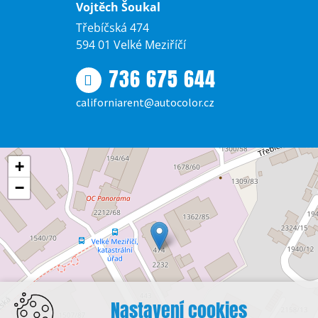
Vojtěch Šoukal
Třebíčská 474
594 01 Velké Meziříčí
736 675 644
californiarent@autocolor.cz
+
−
Nastavení cookies