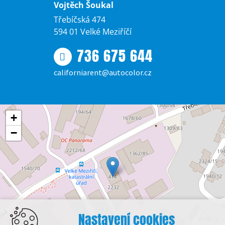
Vojtěch Šoukal
Třebíčská 474
594 01 Velké Meziříčí
736 675 644
californiarent@autocolor.cz
+
−
Nastavení cookies