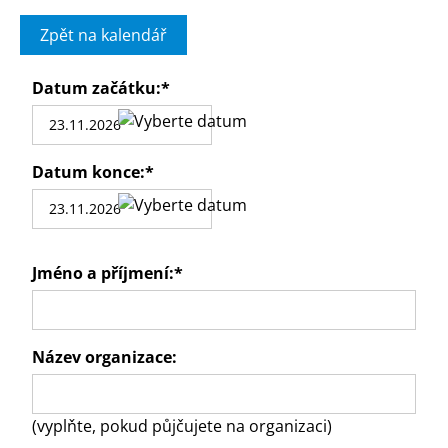
Zpět na kalendář
Datum začátku:
*
Datum konce:
*
Jméno a příjmení:
*
Název organizace:
(vyplňte, pokud půjčujete na organizaci)