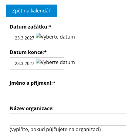
Zpět na kalendář
Datum začátku:
*
Datum konce:
*
Jméno a příjmení:
*
Název organizace:
(vyplňte, pokud půjčujete na organizaci)