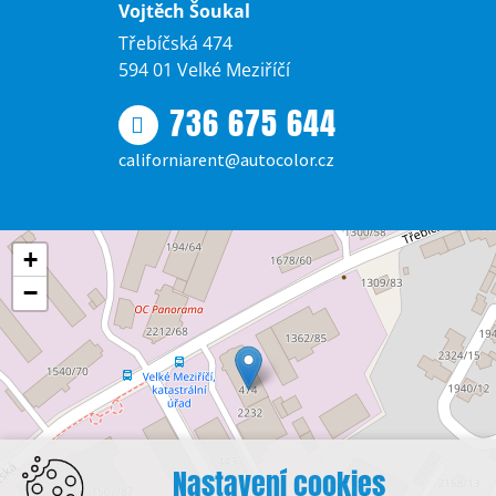
Vojtěch Šoukal
Třebíčská 474
594 01 Velké Meziříčí
736 675 644
californiarent@autocolor.cz
+
−
Nastavení cookies