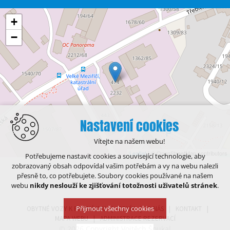
+
−
Nastavení cookies
Vítejte na našem webu!
Leaflet
| © OpenStreetMap contributors
Potřebujeme nastavit cookies a související technologie, aby
zobrazovaný obsah odpovídal vašim potřebám a vy na webu nalezli
přesně to, co potřebujete. Soubory cookies používané na našem
webu
nikdy neslouží ke zjišťování totožnosti uživatelů stránek
.
Přijmout všechny cookies
OBYTNÉ VOZY K PRONÁJMU
CENÍK
O NÁS
KONTAKT
MAPA WEBU
ADMINISTRACE REZERVACÍ
© 2026 Copyright Vojtěch Šoukal