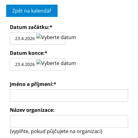
Zpět na kalendář
Datum začátku:
*
Datum konce:
*
Jméno a příjmení:
*
Název organizace:
(vyplňte, pokud půjčujete na organizaci)