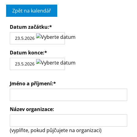
Zpět na kalendář
Datum začátku:
*
Datum konce:
*
Jméno a příjmení:
*
Název organizace:
(vyplňte, pokud půjčujete na organizaci)