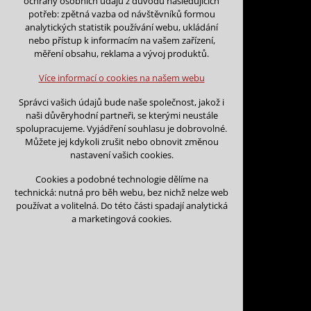
ochrany osobních údajů z důvodu následujících
nutná pro provozování webu
potřeb: zpětná vazba od návštěvníků formou
udržení kontextu stránek (session):
analytických statistik používání webu, ukládání
případná přihlášení, volby jazyka, apod.
nebo přístup k informacím na vašem zařízení,
Zpět na kalendář
měření obsahu, reklama a vývoj produktů.
Volitelná cookies
analytická pro anonymizované vyhodnocení
Více informací o cookies na našem webu
návštěvnosti
Datum začátku:
*
marketingová cookies (Google)
Správci vašich údajů bude naše společnost, jakož i
naši důvěryhodní partneři, se kterými neustále
Více informací o cookies na našem webu
spolupracujeme. Vyjádření souhlasu je dobrovolné.
Můžete jej kdykoli zrušit nebo obnovit změnou
Datum konce:
*
nastavení vašich cookies.
Přijmout všechny cookies
Cookies a podobné technologie dělíme na
technická: nutná pro běh webu, bez nichž nelze web
Odmítnout vše
používat a volitelná. Do této části spadají analytická
Jméno a příjmení:
*
a marketingová cookies.
Název organizace: