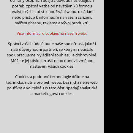
ochrany osobních údajů z důvodu následujících
nutná pro provozování webu
potřeb: zpětná vazba od návštěvníků formou
udržení kontextu stránek (session):
analytických statistik používání webu, ukládání
případná přihlášení, volby jazyka, apod.
nebo přístup k informacím na vašem zařízení,
Zpět na kalendář
měření obsahu, reklama a vývoj produktů.
Volitelná cookies
analytická pro anonymizované vyhodnocení
Více informací o cookies na našem webu
návštěvnosti
Datum začátku:
*
marketingová cookies (Google)
Správci vašich údajů bude naše společnost, jakož i
naši důvěryhodní partneři, se kterými neustále
Více informací o cookies na našem webu
spolupracujeme. Vyjádření souhlasu je dobrovolné.
Můžete jej kdykoli zrušit nebo obnovit změnou
Datum konce:
*
nastavení vašich cookies.
Přijmout všechny cookies
Cookies a podobné technologie dělíme na
technická: nutná pro běh webu, bez nichž nelze web
Odmítnout vše
používat a volitelná. Do této části spadají analytická
Jméno a příjmení:
*
a marketingová cookies.
Název organizace: