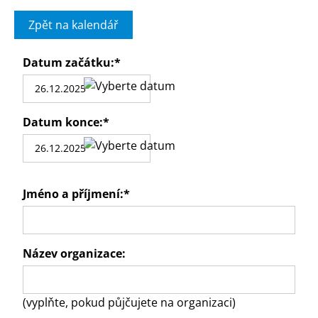
Zpět na kalendář
Datum začátku:
*
Datum konce:
*
Jméno a příjmení:
*
Název organizace:
(vyplňte, pokud půjčujete na organizaci)