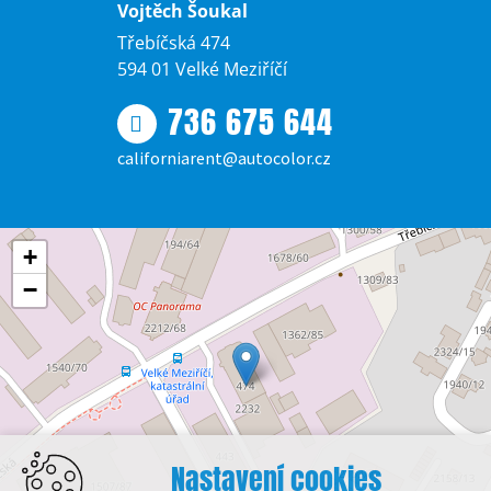
Vojtěch Šoukal
Třebíčská 474
594 01 Velké Meziříčí
736 675 644
californiarent@autocolor.cz
+
−
Nastavení cookies