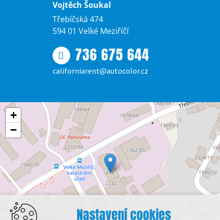
Vojtěch Šoukal
Třebíčská 474
594 01 Velké Meziříčí
736 675 644
californiarent@autocolor.cz
+
−
Nastavení cookies