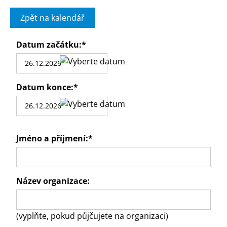
Zpět na kalendář
Datum začátku:
*
Datum konce:
*
Jméno a příjmení:
*
Název organizace:
(vyplňte, pokud půjčujete na organizaci)