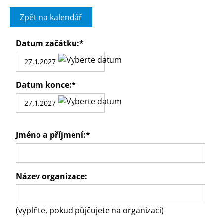
Zpět na kalendář
Datum začátku:
*
Datum konce:
*
Jméno a příjmení:
*
Název organizace:
(vyplňte, pokud půjčujete na organizaci)