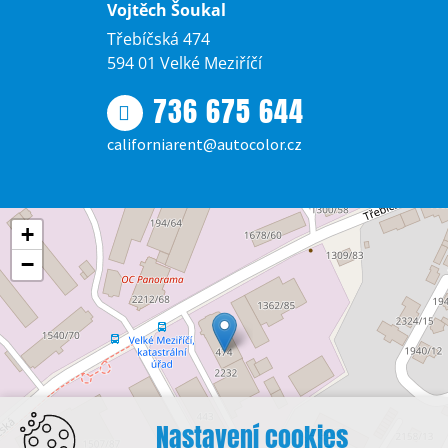
Vojtěch Šoukal
Třebíčská 474
594 01 Velké Meziříčí
736 675 644
californiarent@autocolor.cz
+
−
Nastavení cookies