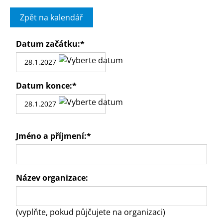
Zpět na kalendář
Datum začátku:
*
Datum konce:
*
Jméno a příjmení:
*
Název organizace:
(vyplňte, pokud půjčujete na organizaci)