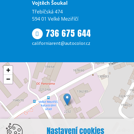
Vojtěch Šoukal
Třebíčská 474
594 01 Velké Meziříčí
736 675 644
californiarent@autocolor.cz
+
−
Nastavení cookies