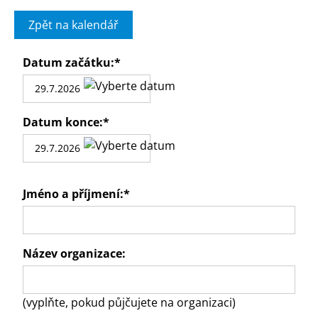
Zpět na kalendář
Datum začátku:
*
Datum konce:
*
Jméno a příjmení:
*
Název organizace:
(vyplňte, pokud půjčujete na organizaci)