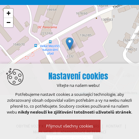
+
−
Nastavení cookies
Vítejte na našem webu!
Leaflet
| © OpenStreetMap contributors
Potřebujeme nastavit cookies a související technologie, aby
zobrazovaný obsah odpovídal vašim potřebám a vy na webu nalezli
přesně to, co potřebujete. Soubory cookies používané na našem
webu
nikdy neslouží ke zjišťování totožnosti uživatelů stránek
.
Přijmout všechny cookies
OBYTNÉ VOZY K PRONÁJMU
CENÍK
O NÁS
KONTAKT
MAPA WEBU
ADMINISTRACE REZERVACÍ
© 2026 Copyright Vojtěch Šoukal