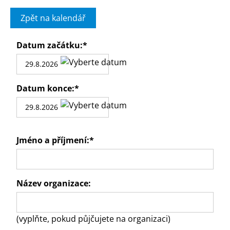
Zpět na kalendář
Datum začátku:
*
Datum konce:
*
Jméno a příjmení:
*
Název organizace:
(vyplňte, pokud půjčujete na organizaci)