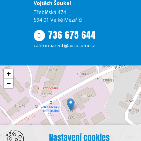
Vojtěch Šoukal
Třebíčská 474
594 01 Velké Meziříčí
736 675 644
californiarent@autocolor.cz
+
−
Nastavení cookies