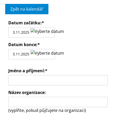
Zpět na kalendář
Datum začátku:
*
Datum konce:
*
Jméno a příjmení:
*
Název organizace:
(vyplňte, pokud půjčujete na organizaci)