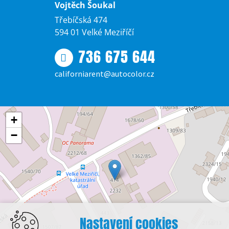
Vojtěch Šoukal
Třebíčská 474
594 01 Velké Meziříčí
736 675 644
californiarent@autocolor.cz
+
−
Nastavení cookies