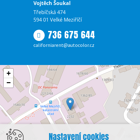
Vojtěch Šoukal
Třebíčská 474
594 01 Velké Meziříčí
736 675 644
californiarent@autocolor.cz
+
−
Nastavení cookies