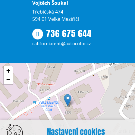
Vojtěch Šoukal
Třebíčská 474
594 01 Velké Meziříčí
736 675 644
californiarent@autocolor.cz
+
−
Nastavení cookies