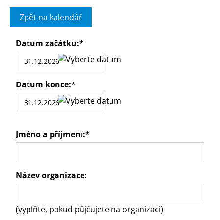
Zpět na kalendář
Datum začátku:
*
Datum konce:
*
Jméno a příjmení:
*
Název organizace:
(vyplňte, pokud půjčujete na organizaci)