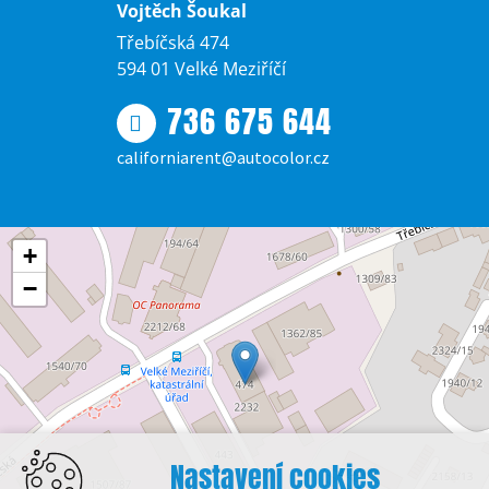
Vojtěch Šoukal
Třebíčská 474
594 01 Velké Meziříčí
736 675 644
californiarent@autocolor.cz
+
−
Nastavení cookies