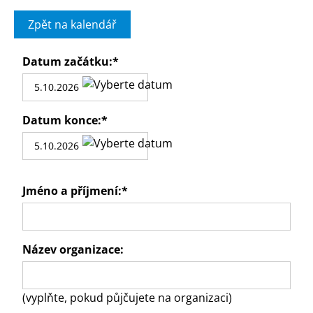
Zpět na kalendář
Datum začátku:
*
Datum konce:
*
Jméno a příjmení:
*
Název organizace:
(vyplňte, pokud půjčujete na organizaci)