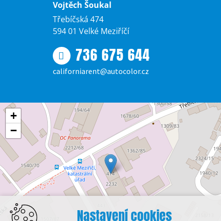
Vojtěch Šoukal
Třebíčská 474
594 01 Velké Meziříčí
736 675 644
californiarent@autocolor.cz
+
−
Nastavení cookies