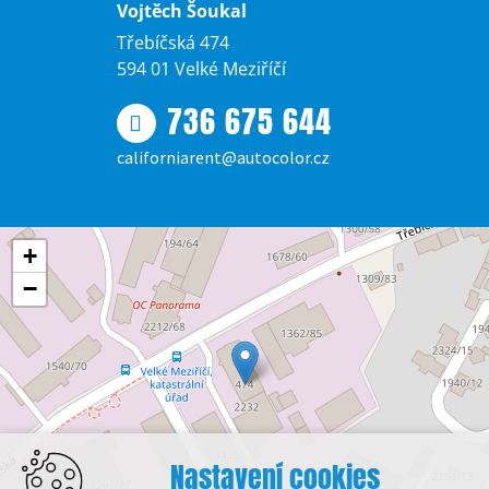
Vojtěch Šoukal
Třebíčská 474
594 01 Velké Meziříčí
736 675 644
californiarent@autocolor.cz
+
−
Nastavení cookies