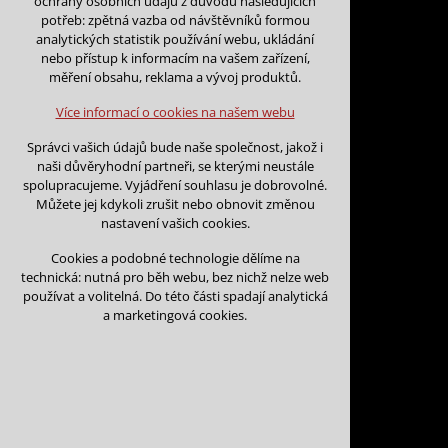
ochrany osobních údajů z důvodu následujících
nutná pro provozování webu
potřeb: zpětná vazba od návštěvníků formou
udržení kontextu stránek (session):
analytických statistik používání webu, ukládání
případná přihlášení, volby jazyka, apod.
nebo přístup k informacím na vašem zařízení,
Zpět na kalendář
měření obsahu, reklama a vývoj produktů.
Volitelná cookies
analytická pro anonymizované vyhodnocení
Více informací o cookies na našem webu
návštěvnosti
Datum začátku:
*
marketingová cookies (Google)
Správci vašich údajů bude naše společnost, jakož i
naši důvěryhodní partneři, se kterými neustále
Více informací o cookies na našem webu
spolupracujeme. Vyjádření souhlasu je dobrovolné.
Můžete jej kdykoli zrušit nebo obnovit změnou
Datum konce:
*
nastavení vašich cookies.
Přijmout všechny cookies
Cookies a podobné technologie dělíme na
technická: nutná pro běh webu, bez nichž nelze web
Odmítnout vše
používat a volitelná. Do této části spadají analytická
Jméno a příjmení:
*
a marketingová cookies.
Název organizace: