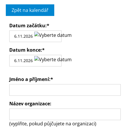
Zpět na kalendář
Datum začátku:
*
Datum konce:
*
Jméno a příjmení:
*
Název organizace:
(vyplňte, pokud půjčujete na organizaci)