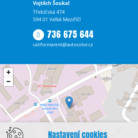
Vojtěch Šoukal
Třebíčská 474
594 01 Velké Meziříčí
736 675 644
californiarent@autocolor.cz
+
−
Nastavení cookies