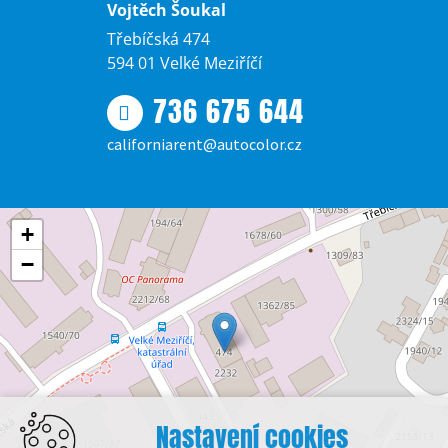
Vojtěch Šoukal
Třebíčská 474
594 01 Velké Meziříčí
736 675 644
californiarent@autocolor.cz
+
−
Nastavení cookies