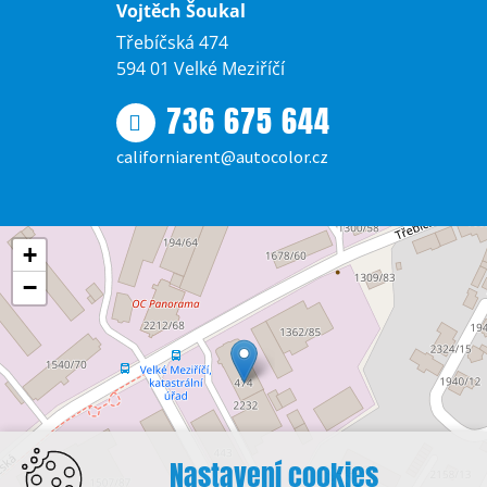
Vojtěch Šoukal
Třebíčská 474
594 01 Velké Meziříčí
736 675 644
californiarent@autocolor.cz
+
−
Nastavení cookies