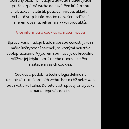
ochrany osobních údajů z důvodu následujících
nutná pro provozování webu
potřeb: zpětná vazba od návštěvníků formou
udržení kontextu stránek (session):
analytických statistik používání webu, ukládání
případná přihlášení, volby jazyka, apod.
nebo přístup k informacím na vašem zařízení,
Zpět na kalendář
měření obsahu, reklama a vývoj produktů.
Volitelná cookies
analytická pro anonymizované vyhodnocení
Více informací o cookies na našem webu
návštěvnosti
Datum začátku:
*
marketingová cookies (Google)
Správci vašich údajů bude naše společnost, jakož i
naši důvěryhodní partneři, se kterými neustále
Více informací o cookies na našem webu
spolupracujeme. Vyjádření souhlasu je dobrovolné.
Můžete jej kdykoli zrušit nebo obnovit změnou
Datum konce:
*
nastavení vašich cookies.
Přijmout všechny cookies
Cookies a podobné technologie dělíme na
technická: nutná pro běh webu, bez nichž nelze web
Odmítnout vše
používat a volitelná. Do této části spadají analytická
Jméno a příjmení:
*
a marketingová cookies.
Název organizace: