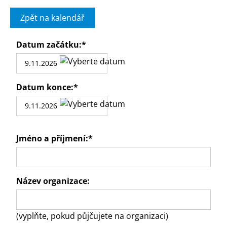
Zpět na kalendář
Datum začátku:
*
Datum konce:
*
Jméno a příjmení:
*
Název organizace:
(vyplňte, pokud půjčujete na organizaci)