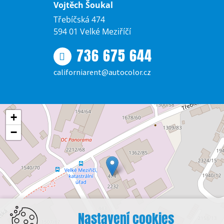
Vojtěch Šoukal
Třebíčská 474
594 01 Velké Meziříčí
736 675 644
californiarent@autocolor.cz
+
−
Nastavení cookies