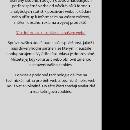
ochrany osobních údajů z důvodu následujících
nutná pro provozování webu
potřeb: zpětná vazba od návštěvníků formou
udržení kontextu stránek (session):
analytických statistik používání webu, ukládání
případná přihlášení, volby jazyka, apod.
nebo přístup k informacím na vašem zařízení,
Zpět na kalendář
měření obsahu, reklama a vývoj produktů.
Volitelná cookies
analytická pro anonymizované vyhodnocení
Více informací o cookies na našem webu
návštěvnosti
Datum začátku:
*
marketingová cookies (Google)
Správci vašich údajů bude naše společnost, jakož i
naši důvěryhodní partneři, se kterými neustále
Více informací o cookies na našem webu
spolupracujeme. Vyjádření souhlasu je dobrovolné.
Můžete jej kdykoli zrušit nebo obnovit změnou
Datum konce:
*
nastavení vašich cookies.
Přijmout všechny cookies
Cookies a podobné technologie dělíme na
technická: nutná pro běh webu, bez nichž nelze web
Odmítnout vše
používat a volitelná. Do této části spadají analytická
Jméno a příjmení:
*
a marketingová cookies.
Název organizace: