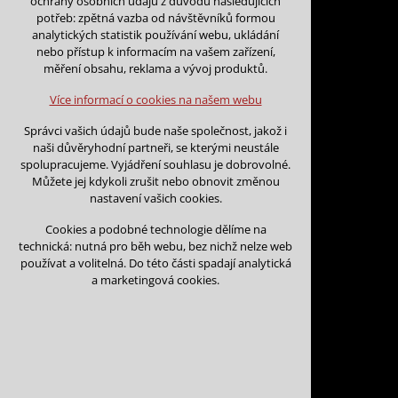
ochrany osobních údajů z důvodu následujících
nutná pro provozování webu
potřeb: zpětná vazba od návštěvníků formou
udržení kontextu stránek (session):
analytických statistik používání webu, ukládání
případná přihlášení, volby jazyka, apod.
nebo přístup k informacím na vašem zařízení,
měření obsahu, reklama a vývoj produktů.
srpen 2026
Volitelná cookies
analytická pro anonymizované vyhodnocení
Více informací o cookies na našem webu
návštěvnosti
po
út
st
čt
pá
so
n
marketingová cookies (Google)
Správci vašich údajů bude naše společnost, jakož i
1
2
naši důvěryhodní partneři, se kterými neustále
Více informací o cookies na našem webu
3
4
5
6
7
8
9
spolupracujeme. Vyjádření souhlasu je dobrovolné.
Můžete jej kdykoli zrušit nebo obnovit změnou
10
11
12
13
14
15
1
nastavení vašich cookies.
17
18
19
20
21
22
2
Přijmout všechny cookies
Cookies a podobné technologie dělíme na
24
25
26
27
28
29
3
technická: nutná pro běh webu, bez nichž nelze web
Odmítnout vše
používat a volitelná. Do této části spadají analytická
31
a marketingová cookies.
<
>
1
2
3
4
5
6
7
8
9
10
11
12
volno
obsazeno