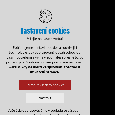
Nastavení cookies
Vítejte na našem webu!
Potřebujeme nastavit cookies a související
technologie, aby zobrazovaný obsah odpovídal
vašim potřebám a vy na webu nalezli přesně to, co
potřebujete. Soubory cookies používané na našem
webu
nikdy neslouží ke zjišťování totožnosti
uživatelů stránek
.
Přijmout všechny cookies
Administrace rezervací
Kalendá
Nastavit
Obsazenost vo
Vaše údaje zpracováváme v souladu se zásadami
Technická cookies