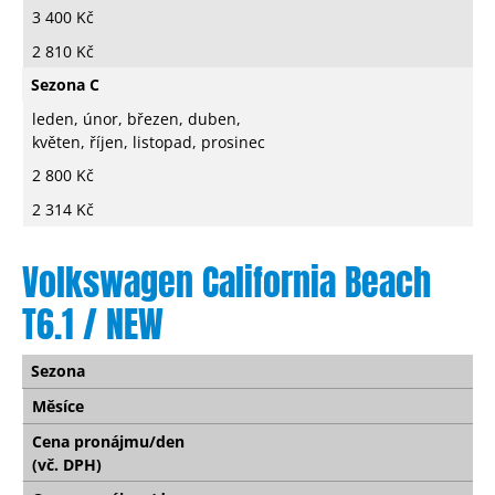
3 400 Kč
2 810 Kč
Sezona C
leden, únor, březen, duben,
květen, říjen, listopad, prosinec
2 800 Kč
2 314 Kč
Volkswagen California Beach
T6.1 / NEW
Sezona
Měsíce
Cena pronájmu/den
(vč. DPH)