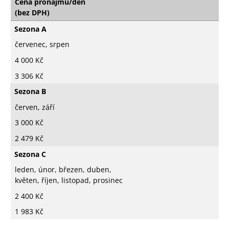
Cena pronájmu/den
(bez DPH)
Sezona A
červenec, srpen
4 000 Kč
3 306 Kč
Sezona B
červen, září
3 000 Kč
2 479 Kč
Sezona C
leden, únor, březen, duben,
květen, říjen, listopad, prosinec
2 400 Kč
1 983 Kč