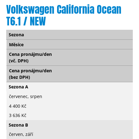
Volkswagen California Ocean
T6.1 / NEW
Sezona
Měsíce
Cena pronájmu/den
(vč. DPH)
Cena pronájmu/den
(bez DPH)
Sezona A
červenec, srpen
4 400 Kč
3 636 Kč
Sezona B
červen, září