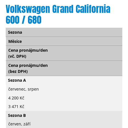
Volkswagen Grand California
600 / 680
Sezona
Měsíce
Cena pronájmu/den
(vč. DPH)
Cena pronájmu/den
(bez DPH)
Sezona A
červenec, srpen
4 200 Kč
3 471 Kč
Sezona B
červen, září