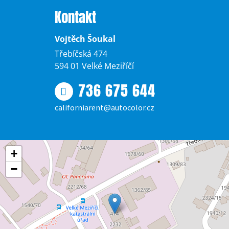
Kontakt
Vojtěch Šoukal
Třebíčská 474
594 01 Velké Meziříčí
736 675 644
californiarent@autocolor.cz
+
−