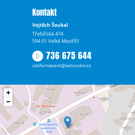
Kontakt
Vojtěch Šoukal
Třebíčská 474
594 01 Velké Meziříčí
736 675 644
californiarent@autocolor.cz
+
−