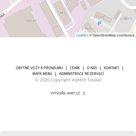
Leaflet
| © OpenStreetMap contributors
OBYTNÉ VOZY K PRONÁJMU
CENÍK
O NÁS
KONTAKT
MAPA WEBU
ADMINISTRACE REZERVACÍ
© 2026 Copyright Vojtěch Šoukal
VYTVOŘIL XART.CZ