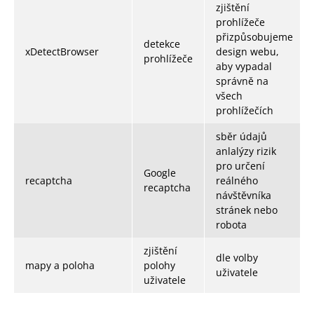
zjištění
prohlížeče
přizpůsobujeme
detekce
xDetectBrowser
design webu,
prohlížeče
aby vypadal
správně na
všech
prohlížečích
sběr údajů
anlalýzy rizik
pro určení
Google
recaptcha
reálného
recaptcha
návštěvníka
stránek nebo
robota
zjištění
dle volby
mapy a poloha
polohy
uživatele
uživatele