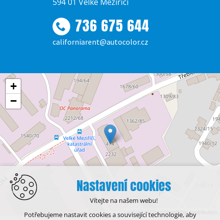
594 01 Velké Meziříčí
736 675 644
californiarent@autocolor.cz
+
−
Nastavení cookies
Vítejte na našem webu!
Leaflet
| © OpenStreetMap contributors
Potřebujeme nastavit cookies a související technologie, aby