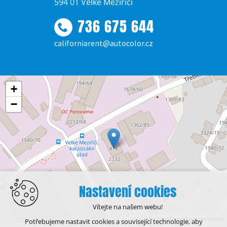
594 01 Velké Meziříčí
736 675 644
californiarent@autocolor.cz
+
−
Nastavení cookies
Vítejte na našem webu!
Leaflet
| © OpenStreetMap contributors
Potřebujeme nastavit cookies a související technologie, aby