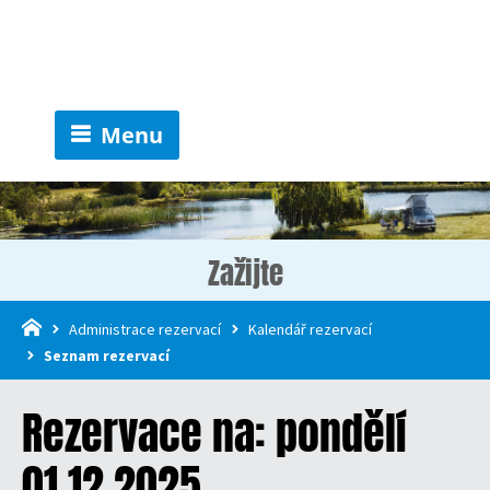
Menu
Zažijte
Administrace rezervací
Kalendář rezervací
Seznam rezervací
Rezervace na: pondělí
01.12.2025