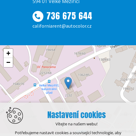
594 01 Velké Meziříčí
736 675 644
californiarent@autocolor.cz
+
−
Nastavení cookies
Vítejte na našem webu!
Leaflet
| © OpenStreetMap contributors
Potřebujeme nastavit cookies a související technologie, aby