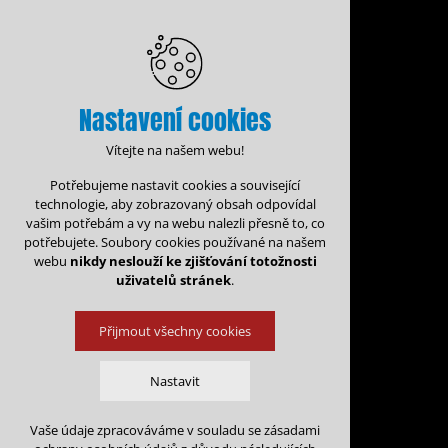
Nastavení cookies
Vítejte na našem webu!
Potřebujeme nastavit cookies a související
technologie, aby zobrazovaný obsah odpovídal
vašim potřebám a vy na webu nalezli přesně to, co
potřebujete. Soubory cookies používané na našem
webu
nikdy neslouží ke zjišťování totožnosti
uživatelů stránek
.
Přijmout všechny cookies
Administrace rezervací
Kalen
Nastavit
Rezervace na: 
Vaše údaje zpracováváme v souladu se zásadami
Technická cookies