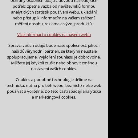
ochrany osobních údajů z důvodu následujících
nutná pro provozování webu
potřeb: zpětná vazba od návštěvníků formou
udržení kontextu stránek (session):
analytických statistik používání webu, ukládání
případná přihlášení, volby jazyka, apod.
nebo přístup k informacím na vašem zařízení,
Zpět na kalendář
měření obsahu, reklama a vývoj produktů.
Volitelná cookies
Na tento den nejsou podány žá
analytická pro anonymizované vyhodnocení
Více informací o cookies na našem webu
návštěvnosti
marketingová cookies (Google)
Na tento den nelze podávat rez
Správci vašich údajů bude naše společnost, jakož i
naši důvěryhodní partneři, se kterými neustále
Více informací o cookies na našem webu
spolupracujeme. Vyjádření souhlasu je dobrovolné.
Můžete jej kdykoli zrušit nebo obnovit změnou
nastavení vašich cookies.
Přijmout všechny cookies
Cookies a podobné technologie dělíme na
technická: nutná pro běh webu, bez nichž nelze web
Odmítnout vše
používat a volitelná. Do této části spadají analytická
Kontakt
a marketingová cookies.
Vojtěch Šoukal
Třebíčská 474
594 01 Velké Meziří