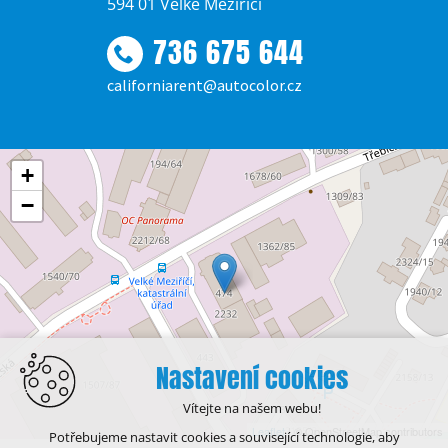
594 01 Velké Meziříčí
736 675 644
californiarent@autocolor.cz
+
−
Nastavení cookies
Vítejte na našem webu!
Leaflet
| © OpenStreetMap contributors
Potřebujeme nastavit cookies a související technologie, aby