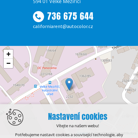
594 01 Velké Meziříčí
736 675 644
californiarent@autocolor.cz
+
−
Nastavení cookies
Vítejte na našem webu!
Leaflet
| © OpenStreetMap contributors
Potřebujeme nastavit cookies a související technologie, aby