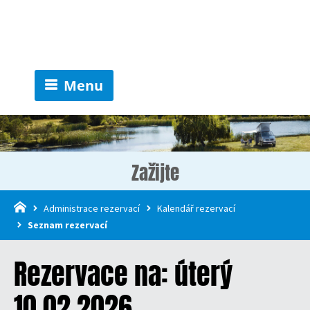
Menu
Zažijte
Administrace rezervací
Kalendář rezervací
Seznam rezervací
Rezervace na: úterý
10.02.2026