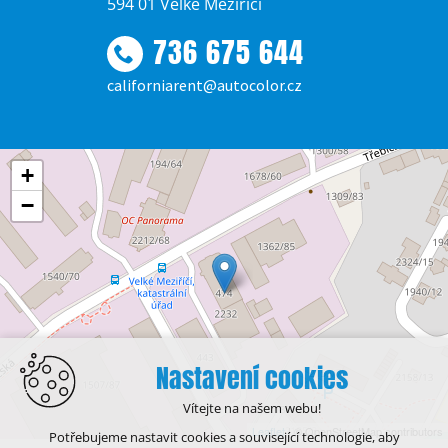
594 01 Velké Meziříčí
736 675 644
californiarent@autocolor.cz
+
−
Nastavení cookies
Vítejte na našem webu!
Leaflet
| © OpenStreetMap contributors
Potřebujeme nastavit cookies a související technologie, aby