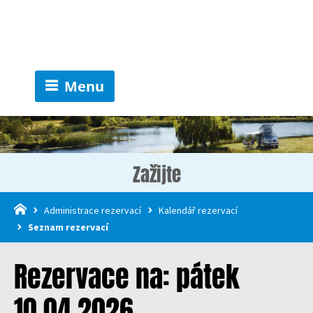
Menu
Zažijte
Administrace rezervací
Kalendář rezervací
Seznam rezervací
Rezervace na: pátek
10.04.2026