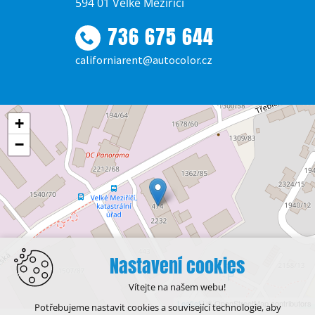
594 01 Velké Meziříčí
736 675 644
californiarent@autocolor.cz
+
−
Nastavení cookies
Vítejte na našem webu!
Leaflet
| © OpenStreetMap contributors
Potřebujeme nastavit cookies a související technologie, aby