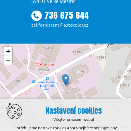
594 01 Velké Meziříčí
736 675 644
californiarent@autocolor.cz
+
−
Nastavení cookies
Vítejte na našem webu!
Leaflet
| © OpenStreetMap contributors
Potřebujeme nastavit cookies a související technologie, aby