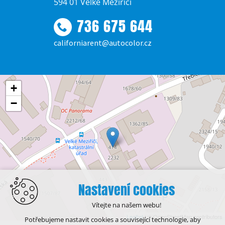
594 01 Velké Meziříčí
736 675 644
californiarent@autocolor.cz
+
−
Nastavení cookies
Vítejte na našem webu!
Leaflet
| © OpenStreetMap contributors
Potřebujeme nastavit cookies a související technologie, aby