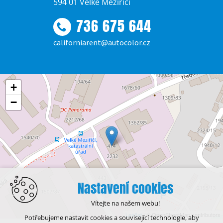
594 01 Velké Meziříčí
736 675 644
californiarent@autocolor.cz
+
−
Nastavení cookies
Vítejte na našem webu!
Leaflet
| © OpenStreetMap contributors
Potřebujeme nastavit cookies a související technologie, aby