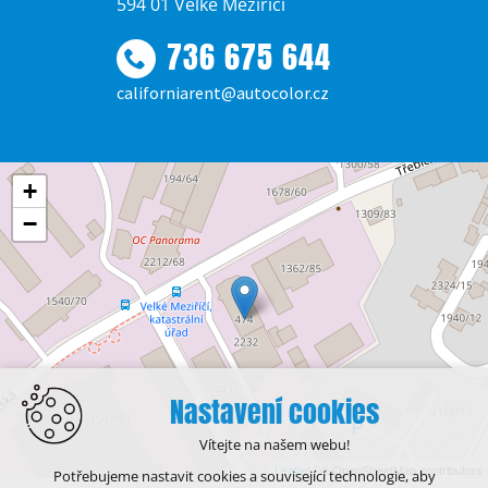
594 01 Velké Meziříčí
736 675 644
californiarent@autocolor.cz
+
−
Nastavení cookies
Vítejte na našem webu!
Leaflet
| © OpenStreetMap contributors
Potřebujeme nastavit cookies a související technologie, aby