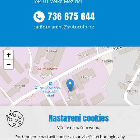
594 01 Velké Meziříčí
736 675 644
californiarent@autocolor.cz
+
−
Nastavení cookies
Vítejte na našem webu!
Leaflet
| © OpenStreetMap contributors
Potřebujeme nastavit cookies a související technologie, aby