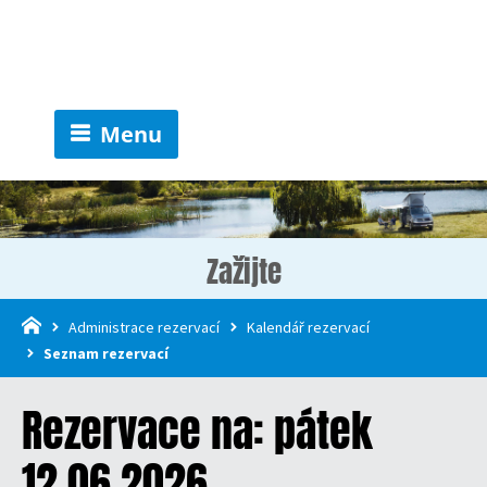
Menu
Zažijte
Administrace rezervací
Kalendář rezervací
Seznam rezervací
Rezervace na: pátek
12.06.2026