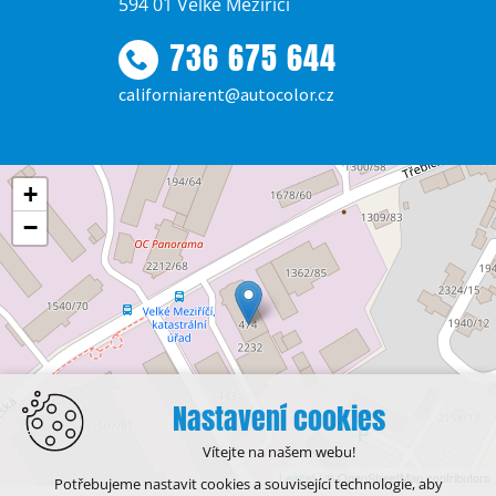
594 01 Velké Meziříčí
736 675 644
californiarent@autocolor.cz
+
−
Nastavení cookies
Vítejte na našem webu!
Leaflet
| © OpenStreetMap contributors
Potřebujeme nastavit cookies a související technologie, aby