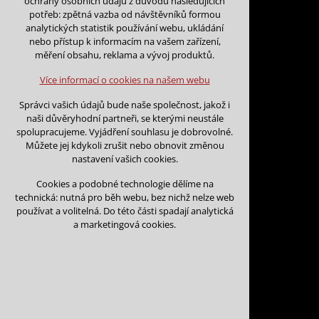
ochrany osobních údajů z důvodu následujících
nutná pro provozování webu
potřeb: zpětná vazba od návštěvníků formou
udržení kontextu stránek (session):
analytických statistik používání webu, ukládání
případná přihlášení, volby jazyka, apod.
nebo přístup k informacím na vašem zařízení,
Zpět na kalendář
měření obsahu, reklama a vývoj produktů.
Volitelná cookies
Na tento den nejsou podány žá
analytická pro anonymizované vyhodnocení
Více informací o cookies na našem webu
návštěvnosti
marketingová cookies (Google)
Můžete vložit rezervaci v libovol
Správci vašich údajů bude naše společnost, jakož i
naši důvěryhodní partneři, se kterými neustále
Více informací o cookies na našem webu
Vložit rezervaci na tento den
spolupracujeme. Vyjádření souhlasu je dobrovolné.
Můžete jej kdykoli zrušit nebo obnovit změnou
nastavení vašich cookies.
Přijmout všechny cookies
Cookies a podobné technologie dělíme na
technická: nutná pro běh webu, bez nichž nelze web
Odmítnout vše
používat a volitelná. Do této části spadají analytická
a marketingová cookies.
Kontakt
Vojtěch Šoukal
Třebíčská 474