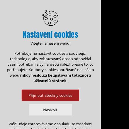
Nastavení cookies
Vítejte na našem webu!
Potřebujeme nastavit cookies a související
technologie, aby zobrazovaný obsah odpovídal
vašim potřebám a vy na webu nalezli přesně to, co
potřebujete. Soubory cookies používané na našem
webu
nikdy neslouží ke zjišťování totožnosti
uživatelů stránek
.
Přijmout všechny cookies
Administrace rezervací
Kalen
Nastavit
Rezervace na: 
Vaše údaje zpracováváme v souladu se zásadami
Technická cookies