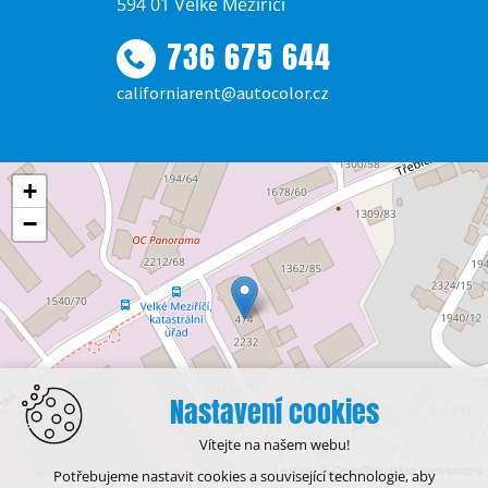
594 01 Velké Meziříčí
736 675 644
californiarent@autocolor.cz
+
−
Nastavení cookies
Vítejte na našem webu!
Leaflet
| © OpenStreetMap contributors
Potřebujeme nastavit cookies a související technologie, aby