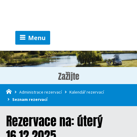
Menu
Zažijte
Administrace rezervací
Kalendář rezervací
Seznam rezervací
Rezervace na: úterý
16.12.2025