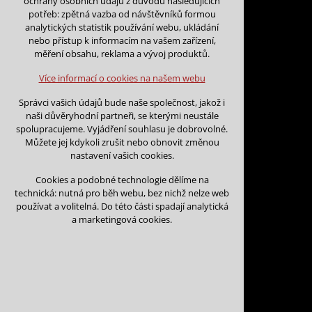
ochrany osobních údajů z důvodu následujících
nutná pro provozování webu
potřeb: zpětná vazba od návštěvníků formou
udržení kontextu stránek (session):
analytických statistik používání webu, ukládání
případná přihlášení, volby jazyka, apod.
nebo přístup k informacím na vašem zařízení,
Zpět na kalendář
měření obsahu, reklama a vývoj produktů.
Volitelná cookies
Na tento den nejsou podány žá
analytická pro anonymizované vyhodnocení
Více informací o cookies na našem webu
návštěvnosti
marketingová cookies (Google)
Na tento den nelze podávat rez
Správci vašich údajů bude naše společnost, jakož i
naši důvěryhodní partneři, se kterými neustále
Více informací o cookies na našem webu
spolupracujeme. Vyjádření souhlasu je dobrovolné.
Můžete jej kdykoli zrušit nebo obnovit změnou
nastavení vašich cookies.
Přijmout všechny cookies
Cookies a podobné technologie dělíme na
technická: nutná pro běh webu, bez nichž nelze web
Odmítnout vše
používat a volitelná. Do této části spadají analytická
Kontakt
a marketingová cookies.
Vojtěch Šoukal
Třebíčská 474
594 01 Velké Meziří