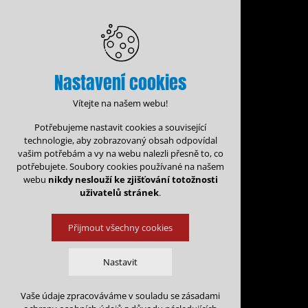
Nastavení cookies
Vítejte na našem webu!
Potřebujeme nastavit cookies a související
technologie, aby zobrazovaný obsah odpovídal
vašim potřebám a vy na webu nalezli přesně to, co
potřebujete. Soubory cookies používané na našem
webu
nikdy neslouží ke zjišťování totožnosti
uživatelů stránek
.
Přijmout všechny cookies
Administrace rezervací
Kalen
Nastavit
Rezervace na: 
Vaše údaje zpracováváme v souladu se zásadami
Technická cookies